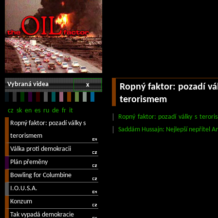
Vybraná videa
x
Ropný faktor: pozadí vá
terorismem
Ropný faktor: pozadí války s teror
Saddám Hussajn: Nejlepší nepřítel A