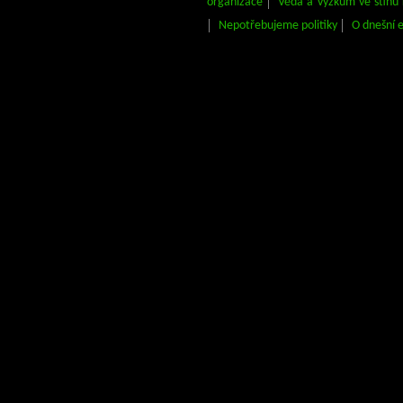
organizace
Věda a výzkum ve stínu 
Nepotřebujeme politiky
O dnešní 